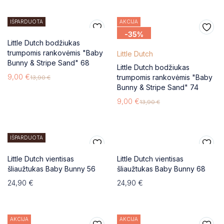
IŠPARDUOTA
AKCIJA
-35%
Little Dutch bodžiukas
trumpomis rankovėmis "Baby
Little Dutch
Bunny & Stripe Sand" 68
Little Dutch bodžiukas
9,00
€
trumpomis rankovėmis "Baby
13,90
€
Bunny & Stripe Sand" 74
9,00
€
13,90
€
IŠPARDUOTA
Little Dutch vientisas
Little Dutch vientisas
šliaužtukas Baby Bunny 56
šliaužtukas Baby Bunny 68
24,90
€
24,90
€
AKCIJA
AKCIJA