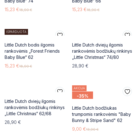
Baby Blue“ 74
Baby Blue“ 68
15,23
€
15,23
€
18,90
€
18,90
€
IŠPARDUOTA
Little Dutch bodis ilgomis
Little Dutch dviejų ilgomis
rankovėmis „Forest Friends
rankovėmis bodžiukų rinkinys
Baby Blue“ 62
„Little Christmas“ 74/80
15,23
€
28,90
€
18,90
€
AKCIJA
-35%
Little Dutch dviejų ilgomis
rankovėmis bodžiukų rinkinys
Little Dutch bodžiukas
„Little Christmas“ 62/68
trumpomis rankovėmis "Baby
Bunny & Stripe Sand" 62
28,90
€
9,00
€
13,90
€