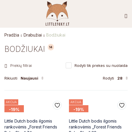
Pradžia
Drabužiai
Bodžiukai
BODŽIUKAI
14
Prekių filtrai
Rodyti tik prekes su nuolaida
Rikiuoti
Naujausi
Rodyti
28
AKCIJA
AKCIJA
-19%
-19%
Little Dutch bodis ilgomis
Little Dutch bodis ilgomis
rankovėmis „Forest Friends
rankovėmis „Forest Friends