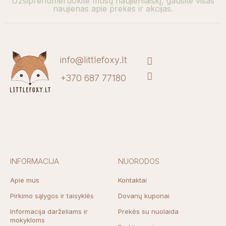
Užsiprenumeruokite mūsų naujienlaiškį, gausite visas
naujienas apie prekes ir akcijas.
info@littlefoxy.lt
+370 687 77180
INFORMACIJA
NUORODOS
Apie mus
Kontaktai
Pirkimo sąlygos ir taisyklės
Dovanų kuponai
Informacija darželiams ir
Prekės su nuolaida
mokykloms