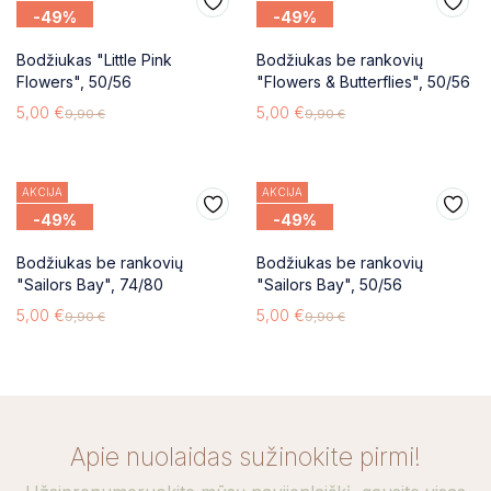
-49%
-49%
Bodžiukas "Little Pink
Bodžiukas be rankovių
Flowers", 50/56
"Flowers & Butterflies", 50/56
5,00
€
5,00
€
9,90
€
9,90
€
AKCIJA
AKCIJA
-49%
-49%
Bodžiukas be rankovių
Bodžiukas be rankovių
"Sailors Bay", 74/80
"Sailors Bay", 50/56
5,00
€
5,00
€
9,90
€
9,90
€
Apie nuolaidas sužinokite pirmi!