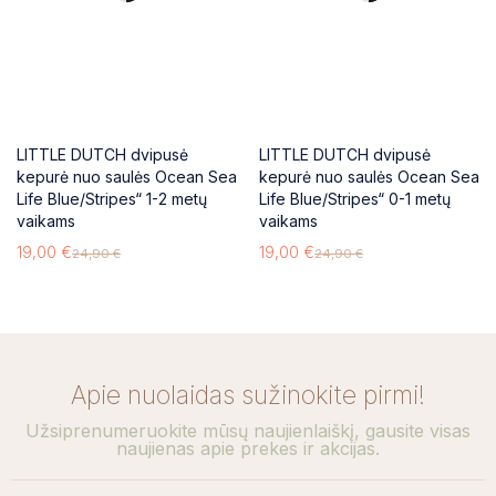
LITTLE DUTCH dvipusė
LITTLE DUTCH dvipusė
kepurė nuo saulės Ocean Sea
kepurė nuo saulės Ocean Sea
Life Blue/Stripes“ 1-2 metų
Life Blue/Stripes“ 0-1 metų
vaikams
vaikams
19,00
€
19,00
€
24,90
€
24,90
€
Apie nuolaidas sužinokite pirmi!
Užsiprenumeruokite mūsų naujienlaiškį, gausite visas
naujienas apie prekes ir akcijas.