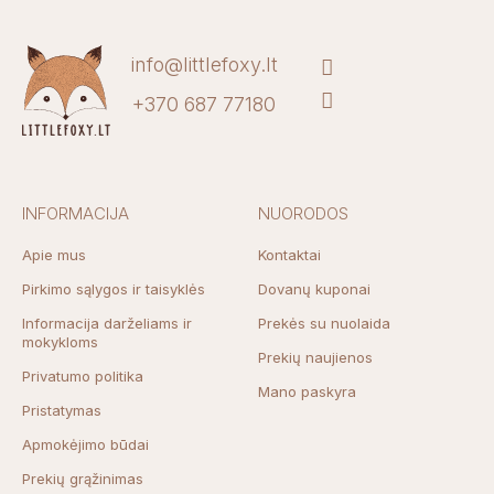
info@littlefoxy.lt
+370 687 77180
INFORMACIJA
NUORODOS
Apie mus
Kontaktai
Pirkimo sąlygos ir taisyklės
Dovanų kuponai
Informacija darželiams ir
Prekės su nuolaida
mokykloms
Prekių naujienos
Privatumo politika
Mano paskyra
Pristatymas
Apmokėjimo būdai
Prekių grąžinimas