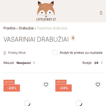
Pradžia
Drabužiai
Vasariniai drabužiai
VASARINIAI DRABUŽIAI
2
Prekių filtrai
Rodyti tik prekes su nuolaida
Rikiuoti
Naujausi
Rodyti
28
AKCIJA
AKCIJA
-24%
-24%