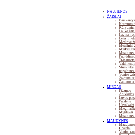
NAUJIENOS
ŽAISLAI
Barškantys 
Kramtomi ž
Kūrybiniai 
Lauko žaisl
Lavinantys 
Lėlės ir lė
Mediniai ža
Metaliniai ž
Minkšti žai
Muzikinės 
Paplūdimio 
Transporta
Vaidmenų ž
Stumdukai 
pagalbinės
Vonios žais
Žaidimai ir
Žaidimo ark
MIEGAS
Pižamos
Antklodės
Lovos paga
Patalynė
Užvalkalai
Miegmaišia
Migdukai
Muzikinės 
MAUDYNĖS
Maudymosi
Chalatai
Vonios ran