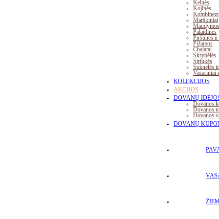
Kelnės
Kojinės
Kombinezo
Marškiniai
Maudymosi
Palaidinės
Pirštinės ir
Pižamos
Chalatai
Skrybėlės
Striukės
Suknelės ir
Vasariniai 
KOLEKCIJOS
AKCIJOS
DOVANŲ IDĖJO
Dovanos k
Dovanos ma
Dovanos va
DOVANŲ KUPO
PAV
VAS
ŽIE