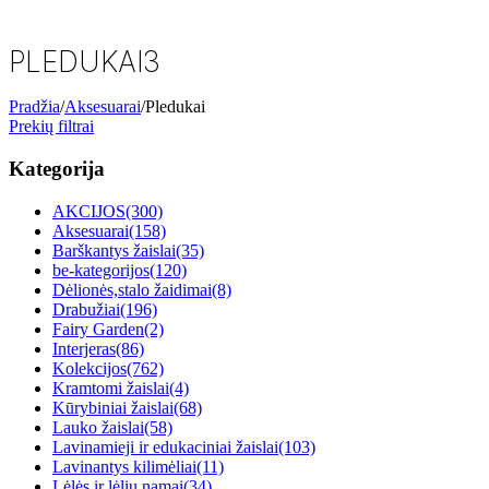
PLEDUKAI
3
Pradžia
/
Aksesuarai
/
Pledukai
Prekių filtrai
Kategorija
AKCIJOS
(300)
Aksesuarai
(158)
Barškantys žaislai
(35)
be-kategorijos
(120)
Dėlionės,stalo žaidimai
(8)
Drabužiai
(196)
Fairy Garden
(2)
Interjeras
(86)
Kolekcijos
(762)
Kramtomi žaislai
(4)
Kūrybiniai žaislai
(68)
Lauko žaislai
(58)
Lavinamieji ir edukaciniai žaislai
(103)
Lavinantys kilimėliai
(11)
Lėlės ir lėlių namai
(34)