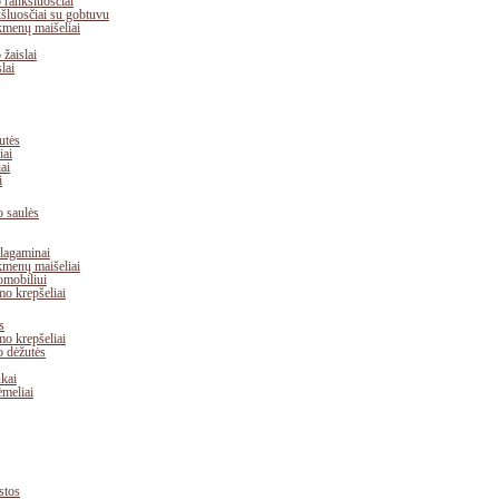
 rankšluosčiai
šluosčiai su gobtuvu
kmenų maišeliai
žaislai
lai
utės
iai
iai
i
o saulės
 lagaminai
kmenų maišeliai
omobiliui
mo krepšeliai
s
mo krepšeliai
 dėžutės
ukai
ėmeliai
stos