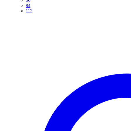
56
84
112