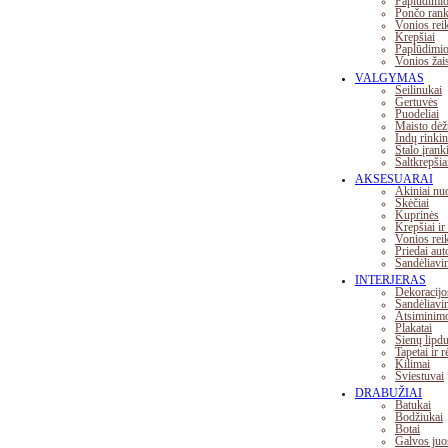
Paplūdimio
Pončo rank
Vonios rei
Krepšiai
Paplūdimio 
Vonios žais
VALGYMAS
Seilinukai
Gertuvės
Puodeliai
Maisto dėž
Indų rinkin
Stalo įrank
Šaltkrepšia
AKSESUARAI
Akiniai nu
Skėčiai
Kuprinės
Krepšiai ir
Vonios rei
Priedai aut
Sandėliavi
INTERJERAS
Dekoracijo
Sandėliavi
Atsiminimo
Plakatai
Sienų lipd
Tapetai ir r
Kilimai
Šviestuvai
DRABUŽIAI
Batukai
Bodžiukai
Botai
Galvos juo