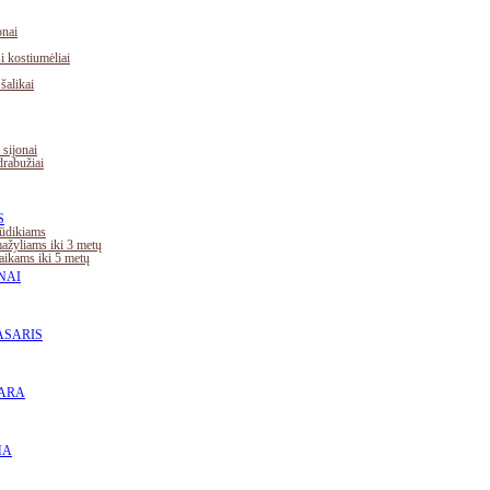
nai
 kostiumėliai
 šalikai
 sijonai
drabužiai
S
ūdikiams
žyliams iki 3 metų
ikams iki 5 metų
NAI
ASARIS
ARA
MA