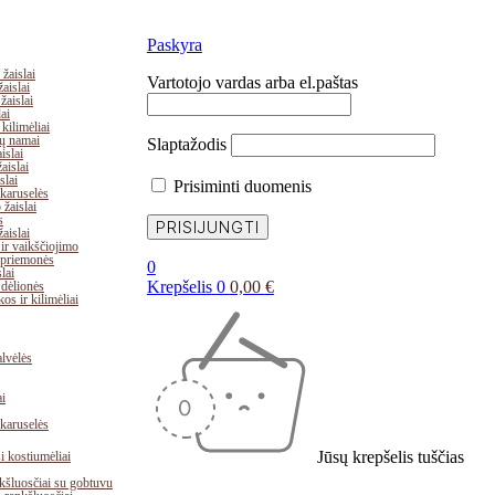
Paskyra
žaislai
Vartotojo vardas arba el.paštas
aislai
žaislai
ai
kilimėliai
lių namai
Slaptažodis
islai
aislai
slai
Prisiminti duomenis
karuselės
žaislai
s
aislai
ir vaikščiojimo
 priemonės
0
lai
Krepšelis
0
0,00
€
 dėlionės
os ir kilimėliai
lvėlės
i
karuselės
Jūsų krepšelis tuščias
 kostiumėliai
kšluosčiai su gobtuvu