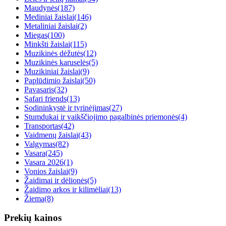
Maudynės
(187)
Mediniai žaislai
(146)
Metaliniai žaislai
(2)
Miegas
(100)
Minkšti žaislai
(115)
Muzikinės dėžutės
(12)
Muzikinės karuselės
(5)
Muzikiniai žaislai
(9)
Paplūdimio žaislai
(50)
Pavasaris
(32)
Safari friends
(13)
Sodininkystė ir tyrinėjimas
(27)
Stumdukai ir vaikščiojimo pagalbinės priemonės
(4)
Transportas
(42)
Vaidmenų žaislai
(43)
Valgymas
(82)
Vasara
(245)
Vasara 2026
(1)
Vonios žaislai
(9)
Žaidimai ir dėlionės
(5)
Žaidimo arkos ir kilimėliai
(13)
Žiema
(8)
Prekių kainos