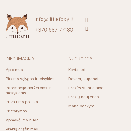
info@littlefoxy.lt
+370 687 77180
INFORMACIJA
NUORODOS
Apie mus
Kontaktai
Pirkimo sąlygos ir taisyklės
Dovanų kuponai
Informacija darželiams ir
Prekės su nuolaida
mokykloms
Prekių naujienos
Privatumo politika
Mano paskyra
Pristatymas
Apmokėjimo būdai
Prekių grąžinimas