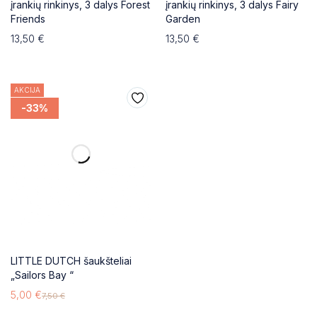
įrankių rinkinys, 3 dalys Forest
įrankių rinkinys, 3 dalys Fairy
Friends
Garden
13,50
€
13,50
€
AKCIJA
-33%
LITTLE DUTCH šaukšteliai
„Sailors Bay “
5,00
€
7,50
€