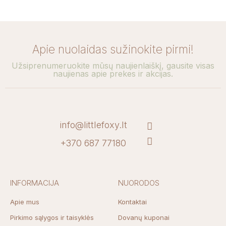
Apie nuolaidas sužinokite pirmi!
Užsiprenumeruokite mūsų naujienlaiškį, gausite visas
naujienas apie prekes ir akcijas.
info@littlefoxy.lt
+370 687 77180
INFORMACIJA
NUORODOS
Apie mus
Kontaktai
Pirkimo sąlygos ir taisyklės
Dovanų kuponai