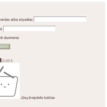
vardas arba el.paštas
is
nti duomenis
0
0,00
€
Jūsų krepšelis tuščias