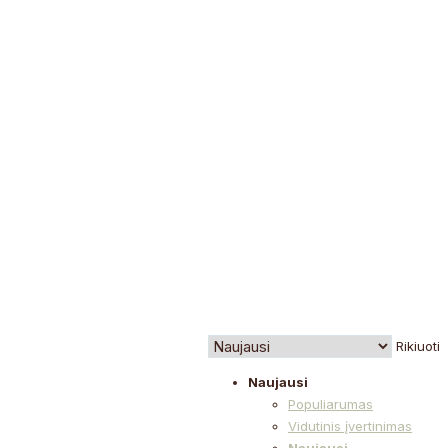
Rikiuoti
Naujausi
Populiarumas
Vidutinis įvertinimas