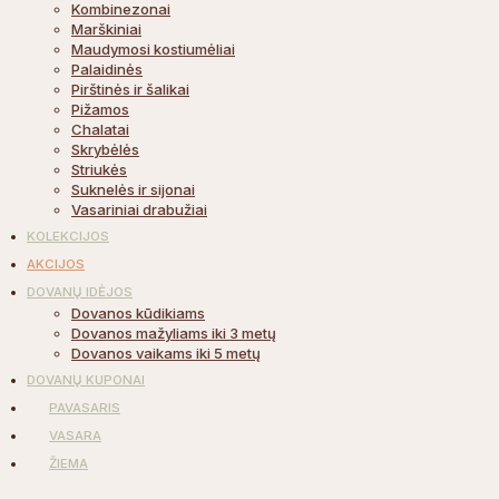
Kombinezonai
Marškiniai
Maudymosi kostiumėliai
Palaidinės
Pirštinės ir šalikai
Pižamos
Chalatai
Skrybėlės
Striukės
Suknelės ir sijonai
Vasariniai drabužiai
KOLEKCIJOS
AKCIJOS
DOVANŲ IDĖJOS
Dovanos kūdikiams
Dovanos mažyliams iki 3 metų
Dovanos vaikams iki 5 metų
DOVANŲ KUPONAI
PAVASARIS
VASARA
ŽIEMA