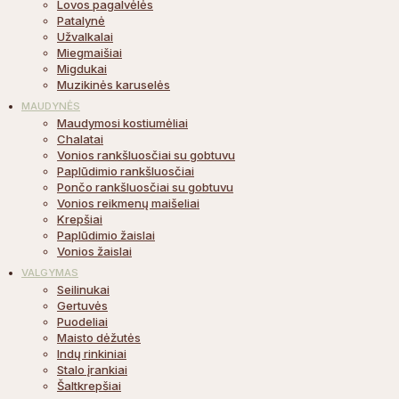
Lovos pagalvėlės
Patalynė
Užvalkalai
Miegmaišiai
Migdukai
Muzikinės karuselės
MAUDYNĖS
Maudymosi kostiumėliai
Chalatai
Vonios rankšluosčiai su gobtuvu
Paplūdimio rankšluosčiai
Pončo rankšluosčiai su gobtuvu
Vonios reikmenų maišeliai
Krepšiai
Paplūdimio žaislai
Vonios žaislai
VALGYMAS
Seilinukai
Gertuvės
Puodeliai
Maisto dėžutės
Indų rinkiniai
Stalo įrankiai
Šaltkrepšiai