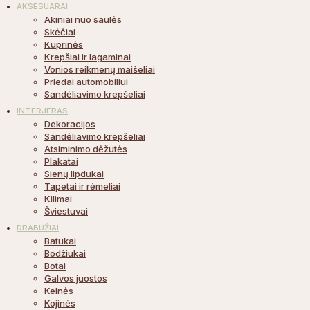
AKSESUARAI
Akiniai nuo saulės
Skėčiai
Kuprinės
Krepšiai ir lagaminai
Vonios reikmenų maišeliai
Priedai automobiliui
Sandėliavimo krepšeliai
INTERJERAS
Dekoracijos
Sandėliavimo krepšeliai
Atsiminimo dėžutės
Plakatai
Sienų lipdukai
Tapetai ir rėmeliai
Kilimai
Šviestuvai
DRABUŽIAI
Batukai
Bodžiukai
Botai
Galvos juostos
Kelnės
Kojinės