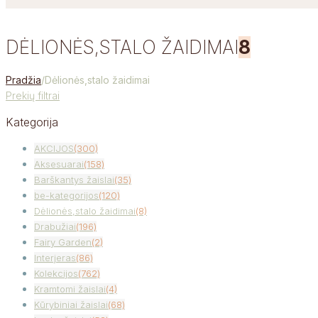
DĖLIONĖS,STALO ŽAIDIMAI
8
Pradžia
/
Dėlionės,stalo žaidimai
Prekių filtrai
Kategorija
AKCIJOS
(300)
Aksesuarai
(158)
Barškantys žaislai
(35)
be-kategorijos
(120)
Dėlionės,stalo žaidimai
(8)
Drabužiai
(196)
Fairy Garden
(2)
Interjeras
(86)
Kolekcijos
(762)
Kramtomi žaislai
(4)
Kūrybiniai žaislai
(68)