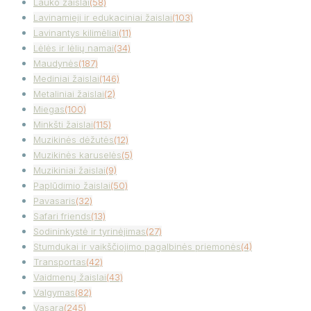
Lauko žaislai
(58)
Lavinamieji ir edukaciniai žaislai
(103)
Lavinantys kilimėliai
(11)
Lėlės ir lėlių namai
(34)
Maudynės
(187)
Mediniai žaislai
(146)
Metaliniai žaislai
(2)
Miegas
(100)
Minkšti žaislai
(115)
Muzikinės dėžutės
(12)
Muzikinės karuselės
(5)
Muzikiniai žaislai
(9)
Paplūdimio žaislai
(50)
Pavasaris
(32)
Safari friends
(13)
Sodininkystė ir tyrinėjimas
(27)
Stumdukai ir vaikščiojimo pagalbinės priemonės
(4)
Transportas
(42)
Vaidmenų žaislai
(43)
Valgymas
(82)
Vasara
(245)