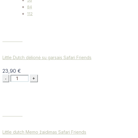
56
84
112
Į KREPŠELĮ
Little Dutch dėlionė su garsais Safari Friends
23,90
€
Į KREPŠELĮ
Little dutch Memo žaidimas Safari Friends