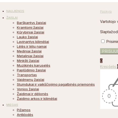
NAUJIENOS
Paskyra
ŽAISLAI
Vartotojo 
Barškantys žaislai
Kramtomi žaislai
Slaptažod
Kūrybiniai žaislai
Lauko žaislai
Prisimi
Lavinantys kilimėliai
Lėlės ir lėlių namai
Mediniai žaislai
Metaliniai žaislai
Minkšti žaislai
0
Muzikinės karuselės
Krepšelis
Paplūdimio žaislai
Transportas
Vaidmenų žaislai
Stumdukai ir vaikščiojimo pagalbinės priemonės
Vonios žaislai
Žaidimai ir dėlionės
Žaidimo arkos ir kilimėliai
MIEGAS
Pižamos
Antklodės