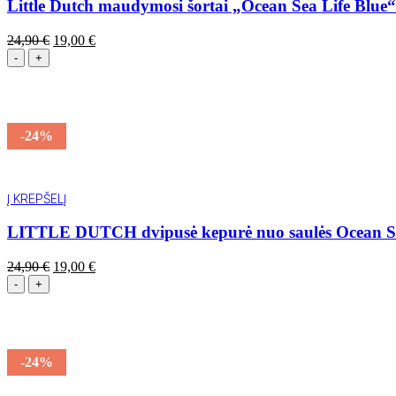
Little Dutch maudymosi šortai „Ocean Sea Life Blue“
24,90
€
19,00
€
-24%
AKCIJA
Į KREPŠELĮ
LITTLE DUTCH dvipusė kepurė nuo saulės Ocean Sea
24,90
€
19,00
€
-24%
AKCIJA