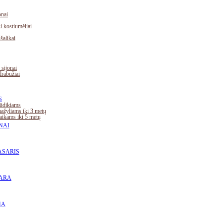
nai
 kostiumėliai
 šalikai
 sijonai
drabužiai
S
ūdikiams
žyliams iki 3 metų
ikams iki 5 metų
NAI
ASARIS
ARA
MA