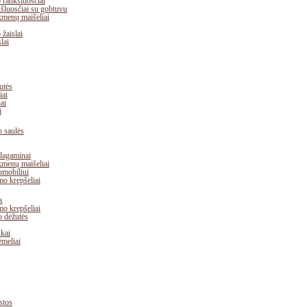
 rankšluosčiai
šluosčiai su gobtuvu
kmenų maišeliai
žaislai
lai
utės
iai
iai
i
o saulės
 lagaminai
kmenų maišeliai
omobiliui
mo krepšeliai
s
mo krepšeliai
 dėžutės
ukai
ėmeliai
stos