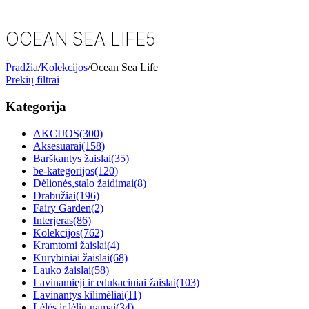
OCEAN SEA LIFE
5
Pradžia
/
Kolekcijos
/
Ocean Sea Life
Prekių filtrai
Kategorija
AKCIJOS
(300)
Aksesuarai
(158)
Barškantys žaislai
(35)
be-kategorijos
(120)
Dėlionės,stalo žaidimai
(8)
Drabužiai
(196)
Fairy Garden
(2)
Interjeras
(86)
Kolekcijos
(762)
Kramtomi žaislai
(4)
Kūrybiniai žaislai
(68)
Lauko žaislai
(58)
Lavinamieji ir edukaciniai žaislai
(103)
Lavinantys kilimėliai
(11)
Lėlės ir lėlių namai
(34)