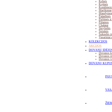
Kelnės
Kojinės
Kombinezo
Marškiniai
Maudymosi
Palaidinės
Pirštinės ir
Pižamos
Chalatai
Skrybėlės
Striukės
Suknelės ir
Vasariniai 
KOLEKCIJOS
AKCIJOS
DOVANŲ IDĖJO
Dovanos k
Dovanos ma
Dovanos va
DOVANŲ KUPO
PAV
VAS
ŽIE