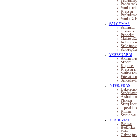
Paplūdimio
Pončo rank
Vonios rei
Krepšiai
Paplūdimio 
Vonios žais
VALGYMAS
Seilinukai
Gertuvės
Puodeliai
Maisto dėž
Indų rinkin
Stalo įrank
Šaltkrepšia
AKSESUARAI
Akiniai nu
Skėčiai
Kuprinės
Krepšiai ir
Vonios rei
Priedai aut
Sandėliavi
INTERJERAS
Dekoracijo
Sandėliavi
Atsiminimo
Plakatai
Sienų lipd
Tapetai ir r
Kilimai
Šviestuvai
DRABUŽIAI
Batukai
Bodžiukai
Botai
Galvos juo