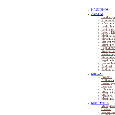
NAUJIENOS
ŽAISLAI
Barškantys 
Kramtomi ž
Kūrybiniai 
Lauko žaisl
Lavinantys 
Lėlės ir lė
Mediniai ža
Metaliniai ž
Minkšti žai
Muzikinės 
Paplūdimio 
Transporta
Vaidmenų ž
Stumdukai 
pagalbinės
Vonios žais
Žaidimai ir
Žaidimo ark
MIEGAS
Pižamos
Antklodės
Lovos paga
Patalynė
Užvalkalai
Miegmaišia
Migdukai
Muzikinės 
MAUDYNĖS
Maudymosi
Chalatai
Vonios ran