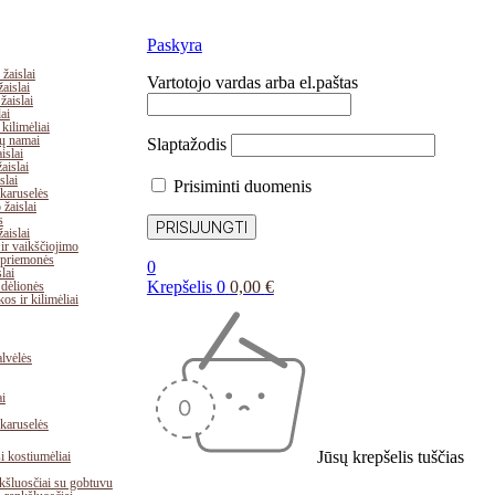
Paskyra
žaislai
Vartotojo vardas arba el.paštas
aislai
žaislai
ai
kilimėliai
lių namai
Slaptažodis
islai
aislai
slai
Prisiminti duomenis
karuselės
žaislai
s
aislai
ir vaikščiojimo
 priemonės
0
lai
Krepšelis
0
0,00
€
 dėlionės
os ir kilimėliai
lvėlės
i
karuselės
Jūsų krepšelis tuščias
 kostiumėliai
kšluosčiai su gobtuvu