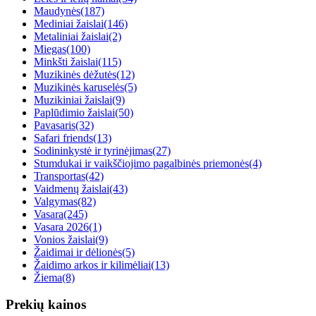
Maudynės
(187)
Mediniai žaislai
(146)
Metaliniai žaislai
(2)
Miegas
(100)
Minkšti žaislai
(115)
Muzikinės dėžutės
(12)
Muzikinės karuselės
(5)
Muzikiniai žaislai
(9)
Paplūdimio žaislai
(50)
Pavasaris
(32)
Safari friends
(13)
Sodininkystė ir tyrinėjimas
(27)
Stumdukai ir vaikščiojimo pagalbinės priemonės
(4)
Transportas
(42)
Vaidmenų žaislai
(43)
Valgymas
(82)
Vasara
(245)
Vasara 2026
(1)
Vonios žaislai
(9)
Žaidimai ir dėlionės
(5)
Žaidimo arkos ir kilimėliai
(13)
Žiema
(8)
Prekių kainos