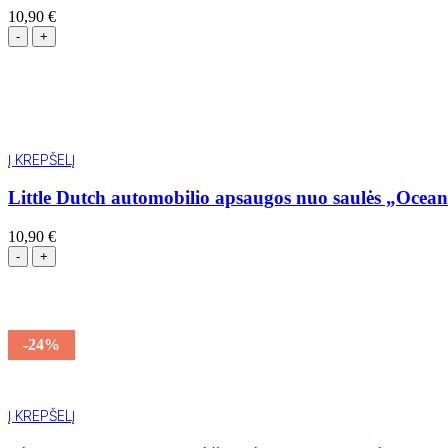
10,90
€
Į KREPŠELĮ
Little Dutch automobilio apsaugos nuo saulės „Ocean
10,90
€
-24%
AKCIJA
Į KREPŠELĮ