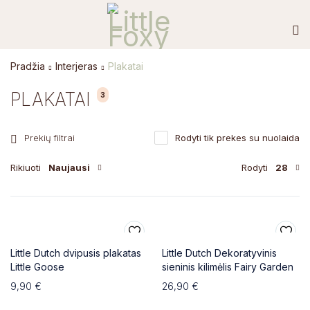
Pradžia
Interjeras
Plakatai
PLAKATAI
3
Prekių filtrai
Rodyti tik prekes su nuolaida
Rikiuoti
Naujausi
Rodyti
28
Little Dutch dvipusis plakatas
Little Dutch Dekoratyvinis
Little Goose
sieninis kilimėlis Fairy Garden
9,90
€
26,90
€