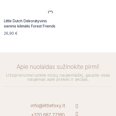
Little Dutch Dekoratyvinis
sieninis kilimėlis Forest Friends
26,90
€
Apie nuolaidas sužinokite pirmi!
Užsiprenumeruokite mūsų naujienlaiškį, gausite visas
naujienas apie prekes ir akcijas.
info@littlefoxy.lt
+370 687 77180