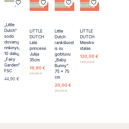
NAUJIENA
NAUJIENA
NAUJIENA
-17%
-23%
-19%
„Little
Dutch“
LITTLE
Little
LITTLE
sodo
DUTCH
Dutch
DUTCH
dovanų
Lėlė
rankšluost
Meistro
rinkinys,
princesė
is su
stalas
10 dalių,
Julija
gobtuvu
120,00
€
„Fairy
35cm
„Baby
149,00
€
Garden“
Bunny“
19,90
€
FSC
75 × 75
23,90
€
cm
44,90
€
20,00
€
25,90
€