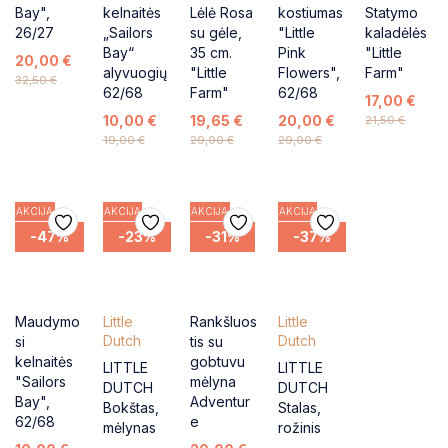
Bay",
kelnaitės
Lėlė Rosa
kostiumas
Statymo
26/27
„Sailors
su gėle,
"Little
kaladėlės
Bay“
35 cm.
Pink
"Little
20,00
€
alyvuogių
"Little
Flowers",
Farm"
32,50
€
62/68
Farm"
62/68
17,00
€
10,00
€
19,65
€
20,00
€
21,50
€
19,00
€
29,90
€
29,90
€
AKCIJA
AKCIJA
AKCIJA
AKCIJA
-47%
-23%
-31%
-37%
Maudymo
Little
Rankšluos
Little
Dutch
Dutch
si
tis su
kelnaitės
gobtuvu
LITTLE
LITTLE
"Sailors
mėlyna
DUTCH
DUTCH
Bay",
Adventur
Bokštas,
Stalas,
62/68
e
mėlynas
rožinis