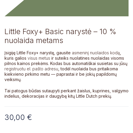
Little Foxy+ Basic narystė – 10 %
nuolaida metams
Įsigiję Little Foxy+ narystę, gausite
asmeninį nuolaidos kodą
,
kuris galios
visus metus
ir suteiks nuolatines nuolaidas visoms
pilnos kainos prekėms. Kodas bus automatiškai susietas su jūsų
registruotu el. pašto adresu
, todėl nuolaida bus pritaikoma
kiekvieno pirkimo metu — paprastai ir be jokių papildomų
veiksmų.
Tai patogus būdas sutaupyti perkant žaislus, kuprines, valgymo
indelius, dekoracijas ir daugybę kitų Little Dutch prekių.
30,00
€