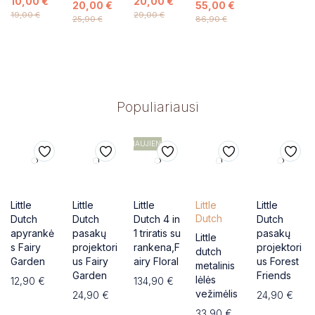
10,00
€
20,00
€
20,00
€
55,00
€
19,00
€
29,00
€
25,90
€
86,90
€
Populiariausi
NAUJIENA
Little
Little
Little
Little
Little
Dutch
Dutch
Dutch
Dutch 4 in
Dutch
apyrankė
pasakų
1 triratis su
pasakų
Little
s Fairy
projektori
rankena,F
projektori
dutch
Garden
us Fairy
airy Floral
us Forest
metalinis
Garden
Friends
lėlės
12,90
€
134,90
€
vežimėlis
24,90
€
24,90
€
33,90
€