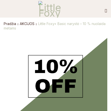
Pradžia
AKCIJOS
Little Foxy+ Basic narystė – 10 % nuolaida
metams