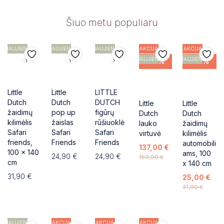
Šiuo metu populiaru
NAUJIENA
NAUJIENA
NAUJIENA
AKCIJA
AKCIJA
NAUJIENA
NAUJIENA
-14%
-22%
Little
Little
LITTLE
Dutch
Dutch
DUTCH
Little
Little
žaidimų
pop up
figūrų
Dutch
Dutch
kilimėlis
žaislas
rūšiuoklė
lauko
žaidimų
Safari
Safari
Safari
virtuvė
kilimėlis
friends,
Friends
Friends
automobili
137,00
€
100 x 140
ams, 100
24,90
€
24,90
€
159,90
€
cm
x 140 cm
31,90
€
25,00
€
31,90
€
NAUJIENA
AKCIJA
AKCIJA
AKCIJA