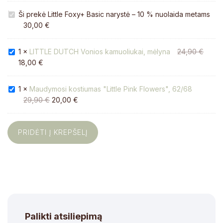
Little
Ši prekė
Little Foxy+ Basic narystė – 10 % nuolaida metams
Foxy+
30,00
€
Basic
narystė
–
LITTLE
1
×
LITTLE DUTCH Vonios kamuoliukai, mėlyna
24,90
€
10
DUTCH
18,00
€
%
Vonios
nuolaida
kamuoliukai,
metams
mėlyna
Maudymosi
1
×
Maudymosi kostiumas "Little Pink Flowers", 62/68
kostiumas
29,90
€
20,00
€
"Little
Pink
Flowers",
PRIDĖTI Į KREPŠELĮ
62/68
Palikti atsiliepimą