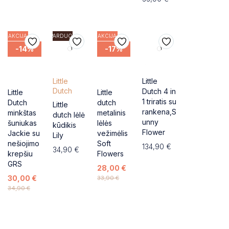
AKCIJA
IŠPARDUOTA
AKCIJA
-14%
-17%
Little
Little
Dutch
Dutch 4 in
Little
Little
1 triratis su
Dutch
dutch
Little
rankena,S
minkštas
metalinis
dutch lėlė
unny
šuniukas
lėlės
kūdikis
Flower
Jackie su
vežimėlis
Lily
nešiojimo
Soft
134,90
€
34,90
€
krepšiu
Flowers
GRS
28,00
€
30,00
€
33,90
€
34,90
€