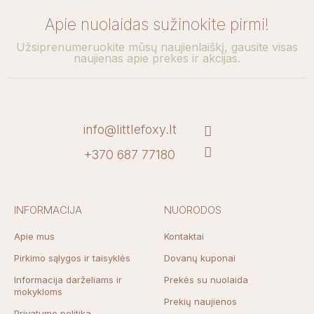
Apie nuolaidas sužinokite pirmi!
Užsiprenumeruokite mūsų naujienlaiškį, gausite visas
naujienas apie prekes ir akcijas.
info@littlefoxy.lt
+370 687 77180
INFORMACIJA
NUORODOS
Apie mus
Kontaktai
Pirkimo sąlygos ir taisyklės
Dovanų kuponai
Informacija darželiams ir
Prekės su nuolaida
mokykloms
Prekių naujienos
Privatumo politika