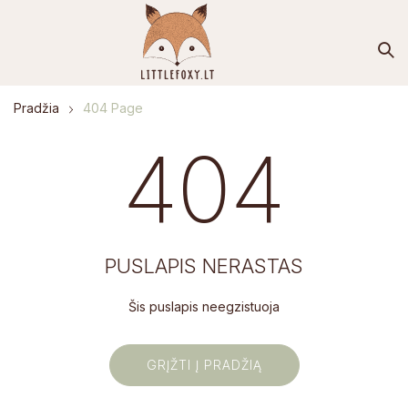
Pradžia
404 Page
404
PUSLAPIS NERASTAS
Šis puslapis neegzistuoja
GRĮŽTI Į PRADŽIĄ